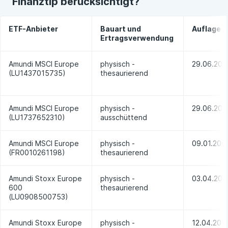
Finanztip berücksichtigt?
ETF-Anbieter
Bauart und
Auflage
Ertragsverwendung
Amundi MSCI Europe
physisch -
29.06.201
(LU1437015735)
thesaurierend
Amundi MSCI Europe
physisch -
29.06.201
(LU1737652310)
ausschüttend
Amundi MSCI Europe
physisch -
09.01.200
(FR0010261198)
thesaurierend
Amundi Stoxx Europe
physisch -
03.04.201
600
thesaurierend
(LU0908500753)
Amundi Stoxx Europe
physisch -
12.04.201