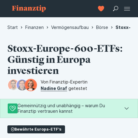
Start
Finanzen
Vermögensaufbau
Börse
Stoxx-Eur
Stoxx-Europe-600-ETFs:
Günstig in Europa
investieren
Von Finanztip-Expertin
Nadine Graf
getestet
Gemeinnützig und unabhängig – warum Du
Finanztip vertrauen kannst
Als Teil der gemeinnützigen Finanztip Stiftung arbeiten wir
Bewährte Europa-ETF's
nur für Deine Interessen – damit Du bessere
Finanzentscheidungen treffen kannst.