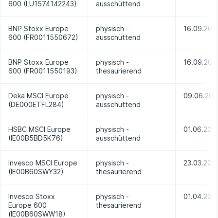
600 (LU1574142243)
ausschüttend
BNP Stoxx Europe
physisch -
16.09.201
600 (FR0011550672)
ausschüttend
BNP Stoxx Europe
physisch -
16.09.201
600 (FR0011550193)
thesaurierend
Deka MSCI Europe
physisch -
09.06.20
(DE000ETFL284)
ausschüttend
HSBC MSCI Europe
physisch -
01.06.201
(IE00B5BD5K76)
ausschüttend
Invesco MSCI Europe
physisch -
23.03.200
(IE00B60SWY32)
thesaurierend
Invesco Stoxx
physisch -
01.04.200
Europe 600
thesaurierend
(IE00B60SWW18)