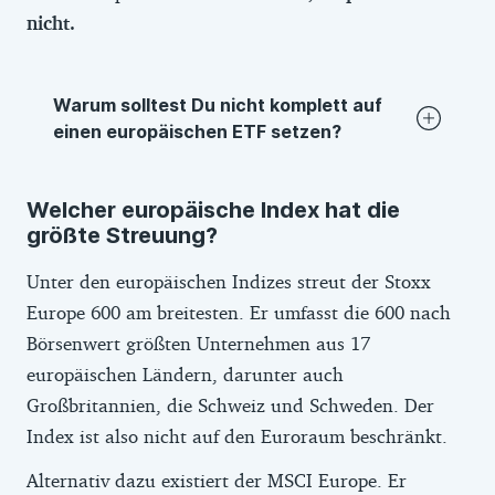
nicht.
Warum solltest Du nicht komplett auf
einen europäischen ETF setzen?
Dafür ist der europäische Markt zu wenig
Welcher europäische Index hat die
breit gestreut. Besser ist es, wenn Du mit
größte Streuung?
einem Welt-ETF in mehrere Regionen
investierst.
Unter den europäischen Indizes streut der Stoxx
Europe 600 am breitesten. Er umfasst die 600 nach
Den Europa-ETF kannst Du aber gut als
Börsenwert größten Unternehmen aus 17
Ergänzung in Dein Portfolio aufnehmen.
europäischen Ländern, darunter auch
Mehr dazu, wann ein ETF mit europäischen
Großbritannien, die Schweiz und Schweden. Der
Aktien in Deinem Depot Sinn ergibt und wie
Index ist also nicht auf den Euroraum beschränkt.
ein solcher ETF den US-Anteil Deines
Depot beeinflusst, liest Du in unserem
Alternativ dazu existiert der MSCI Europe. Er