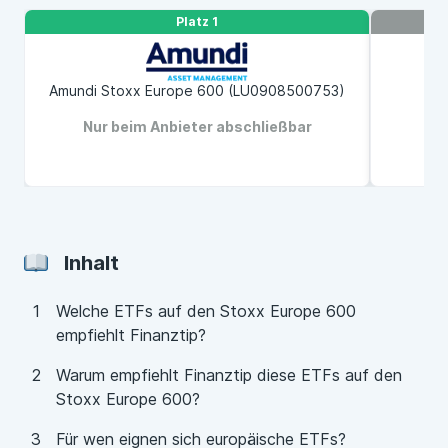
Platz 1
So hilft Dir Finanztip
Unabhängige Marktrecherche frei von
Amundi Stoxx Europe 600 (LU0908500753)
BNP
wirtschaftlichem Interesse
Höchste Expertise durch 52-köpfige Redaktion
Nur beim Anbieter abschließbar
N
Fokus auf das, was für Dich zählt – aus langjähriger
Erfahrung
Inhalt
Welche ETFs auf den Stoxx Europe 600
empfiehlt Finanztip?
Warum empfiehlt Finanztip diese ETFs auf den
Stoxx Europe 600?
Für wen eignen sich europäische ETFs?