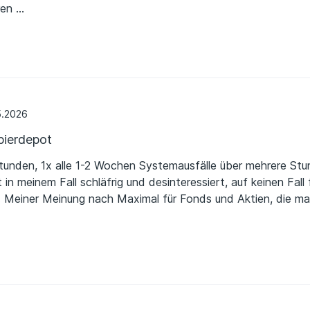
eren
…
h die Jahressteuerbescheinigungen automatisch.
rt wegen fehlender Kundenorientierung, dass ich die Geschäf
meidet meinen Fehler.
5.2026
ierdepot
tunden, 1x alle 1-2 Wochen Systemausfälle über mehrere Stu
in meinem Fall schläfrig und desinteressiert, auf keinen Fall 
. Meiner Meinung nach Maximal für Fonds und Aktien, die m
ann.