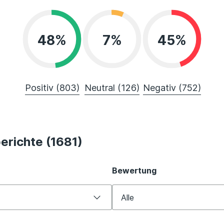
48%
7%
45%
Positiv (803)
Neutral (126)
Negativ (752)
erichte (1681)
Bewertung
Alle
Alle