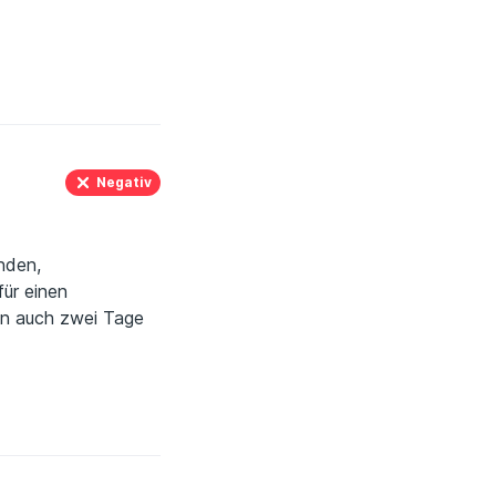
tsbeziehung
Negativ
nden,
für einen
an auch zwei Tage