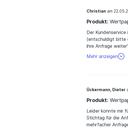
Christian
am 22.05.
Produkt:
Wertpap
Der Kundenservice 
(entschuldigt bitte
ihre Anfrage weite
man sich die Mühe m
Mehr anzeigen
Es ist aber schon 
fehlen lediglich no
Finanztipbonus (ETF
kommuniziert man m
hinbekommen 2) Die
Ückermann, Dieter
a
Produkt:
Wertpap
Leider konnte mir f
Stichtag für die An
mehrfacher Anfrage