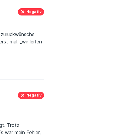
Negativ
R zurückwünsche
st mal: „wir leiten
irgendwann schon.
ai 2026) durch. Es
rochenen
) Wenigstens
Lösung
e Regel
Negativ
.
gt. Trotz
 war mein Fehler,