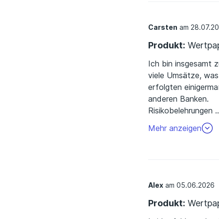
Wertpapierdepot
Carsten
am 28.07.2
Produkt:
Wertpap
Ich bin insgesamt 
viele Umsätze, was
erfolgten einigerma
anderen Banken.
Risikobelehrungen
kaum, keine Schnüff
Mehr anzeigen
App übersichtlich. 
Habe viel Erfahrung
Alex
am 05.06.2026
Produkt:
Wertpap