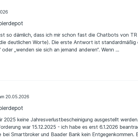
2026
ierdepot
ist so dämlich, dass ich mir schon fast die Chatbots von T
 die deutlichen Worte). Die erste Antwort ist standardmäßig er
r“ oder „wenden sie sich an jemand anderen“. Wenn
…
acht, freundlich dranbleibt und sehr viel erklärt klappt es 
sehr zäh. Mein Depotübertrag vom November 2025 ist nun (M
ch ein paar manuell nachgereichte Einstandskurse. Den versp
 Anteil 100€) habe ich allerdings bis heute nicht. Positiv: 1
it Menschen, die auch irgendwann eine zufriedenstellende 
 technischen Ausfälle kommen vor sind aber bisher nicht di
m 20.05.2026
ierdepot
ür 2025 keine Jahresverlustbescheinigung ausgestellt werden
forderung war 15.12.2025 - ich habe es erst 6.1.2026 beantra
 bei Smartbroker und Baader Bank kein Entgegenkommen. Es