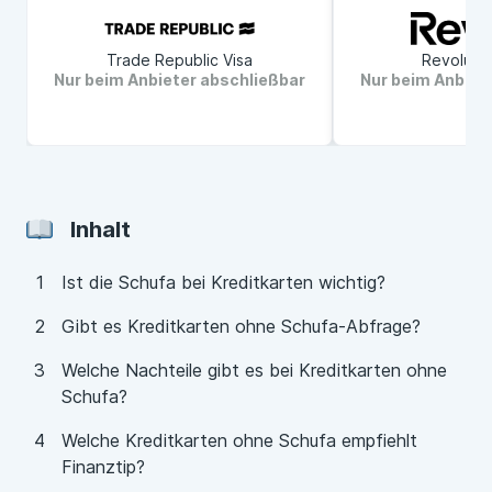
Unabhängige Marktrecherche frei von
Trade Republic Visa
Revolut 
wirtschaftlichem Interesse
Nur beim Anbieter abschließbar
Nur beim Anbiet
Höchste Expertise durch 52-köpfige Redaktion
Fokus auf das, was für Dich zählt – aus langjähriger
Erfahrung
Inhalt
Ist die Schufa bei Kreditkarten wichtig?
Gibt es Kreditkarten ohne Schufa-Abfrage?
Welche Nachteile gibt es bei Kreditkarten ohne
Schufa?
Welche Kreditkarten ohne Schufa empfiehlt
Finanztip?