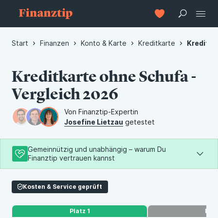
Start
Finanzen
Konto & Karte
Kreditkarte
Kreditka
Kreditkarte ohne Schufa -
Vergleich 2026
Von Finanztip-Expertin
Josefine Lietzau
getestet
Gemeinnützig und unabhängig – warum Du
Finanztip vertrauen kannst
Als Teil der gemeinnützigen Finanztip Stiftung arbeiten wir
Kosten & Service geprüft
nur für Deine Interessen – damit Du bessere
Finanzentscheidungen treffen kannst.
Platz 1
Plat
So hilft Dir Finanztip