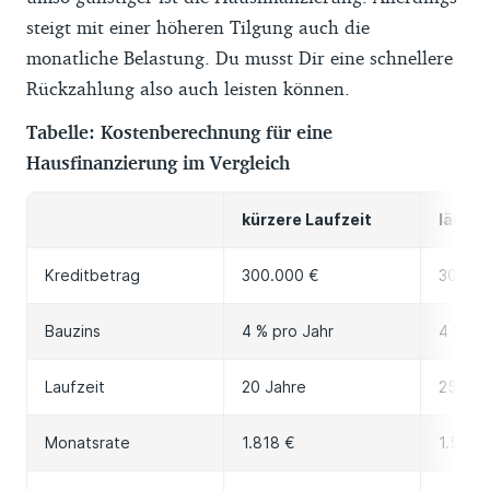
steigt mit einer höheren Tilgung auch die
monatliche Belastung. Du musst Dir eine schnellere
Rückzahlung also auch leisten können.
Tabelle: Kostenberechnung für eine
Hausfinanzierung im Vergleich
kürzere Laufzeit
länger
Kreditbetrag
300.000 €
300.0
Bauzins
4 % pro Jahr
4 % pr
Laufzeit
20 Jahre
25 Jah
Monatsrate
1.818 €
1.584 