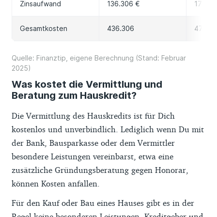
Zinsaufwand
136.306 €
175.05
Gesamtkosten
436.306
475.0
Quelle: Finanztip, eigene Berechnung (Stand: Februar
2025)
Was kostet die Vermittlung und
Beratung zum Hauskredit?
Die Vermittlung des Hauskredits ist für Dich
kostenlos und unverbindlich. Lediglich wenn Du mit
der Bank, Bausparkasse oder dem Vermittler
besondere Leistungen vereinbarst, etwa eine
zusätzliche Gründungsberatung gegen Honorar,
können Kosten anfallen.
Für den Kauf oder Bau eines Hauses gibt es in der
Regel keine besonderen Leistungen. Kreditgeber und