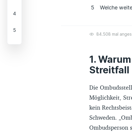
Welche weite
84.508 mal ange
Warum s
Streitfal
Die Ombudsstelle
Möglichkeit, Str
kein Rechtsbeis
Schweden. „Ombu
Ombudsperson so