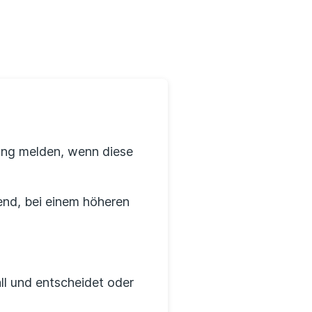
Erfahrungsportal
Expertengespräche
Academy
Finanzcoach
rung melden, wenn diese
Über uns
dend, bei einem höheren
ll und entscheidet oder