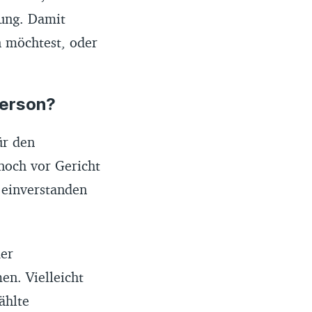
zung. Damit
n möchtest, oder
person?
ür den
noch vor Gericht
 einverstanden
der
n. Vielleicht
ählte