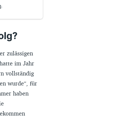
g
.
olg?
der zulässigen
hatte im Jahr
n vollständig
den wurde“, für
ehmer haben
ie
 bekommen