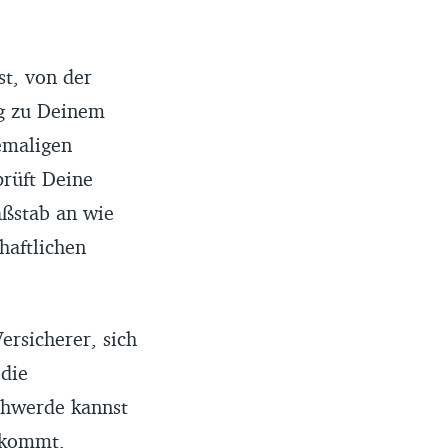
.
st, von der
g zu Deinem
emaligen
prüft Deine
aßstab an wie
haftlichen
rsicherer, sich
 die
chwerde kannst
g kommt,