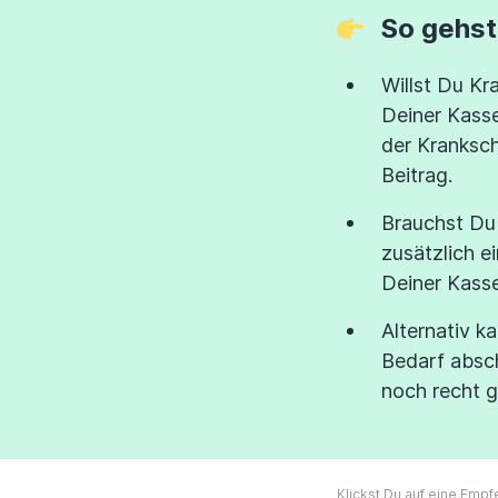
So gehst
Willst Du K
Deiner Kasse
der Kranksch
Beitrag.
Brauchst Du 
zusätzlich e
Deiner Kass
Alternativ k
Bedarf absc
noch recht g
Klickst Du auf eine Empf