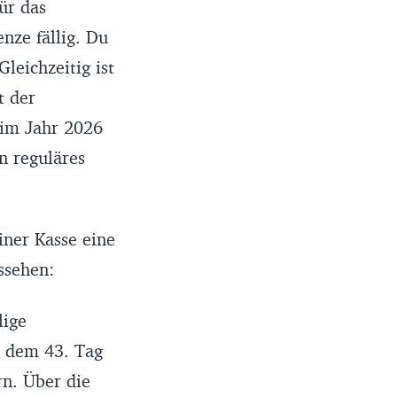
ür das
nze fällig. Du
leichzeitig ist
t der
 im Jahr 2026
 reguläres
ner Kasse eine
ssehen:
lige
b dem 43. Tag
rn. Über die