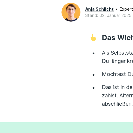
Anja Schlicht
•
Expert
Stand: 02. Januar 2025
Das Wich
Als Selbstst
Du länger kra
Möchtest Du
Das ist in d
zahlst. Alte
abschließen.