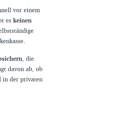
hnell vor einem
bt es
keinen
elbstständige
kenkasse.
bsichern
, die
ngt davon ab, ob
 in der privaten