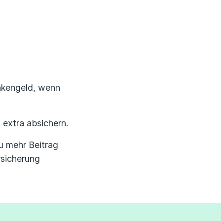
Erfahrungsportal
Expertengespräche
Academy
ankengeld, wenn
Finanzcoach
extra absichern.
Über uns
u mehr Beitrag
rsicherung