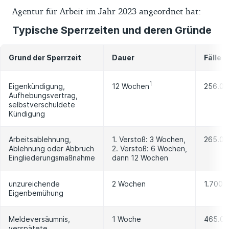
Agentur für Arbeit im Jahr 2023 angeordnet hat:
Typische Sperrzeiten und deren Gründe
Grund der Sperrzeit
Dauer
Fälle (
1
12 Wochen
Eigenkündigung,
256.00
Aufhebungsvertrag,
selbstverschuldete
Kündigung
Arbeitsablehnung,
1. Verstoß: 3 Wochen,
265.00
Ablehnung oder Abbruch
2. Verstoß: 6 Wochen,
Eingliederungsmaßnahme
dann 12 Wochen
unzureichende
2 Wochen
1.700
Eigenbemühung
Meldeversäumnis,
1 Woche
465.0
verspätete