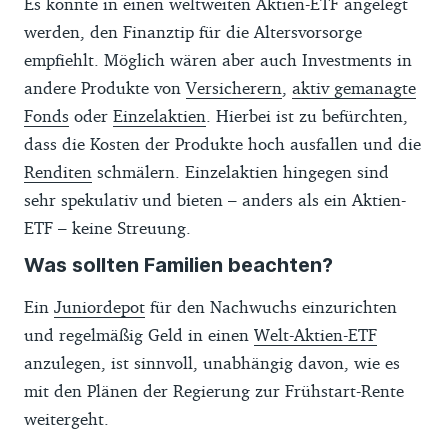
Es könnte in einen weltweiten Aktien-ETF angelegt
Konditionen eine Rolle: Verwahrgebühren,
werden, den Finanztip für die Altersvorsorge
Ordergebühren, Anzahl von
empfiehlt. Möglich wären aber auch Investments in
Handelsplätzen, Angebot der von Finanztip
andere Produkte von
Versicherern
,
aktiv gemanagte
empfohlenen ETFs, Sparplanfunktion,
Fonds
oder
Einzelaktien
. Hierbei ist zu befürchten,
Steuerinformationen oder Zinsen auf
dass die Kosten der Produkte hoch ausfallen und die
dazugehörigen Konten. Alle Empfehlungen
Renditen
schmälern. Einzelaktien hingegen sind
erfolgen redaktionell unabhängig.
sehr spekulativ und bieten – anders als ein Aktien-
ETF – keine Streuung.
Das Depot von N26 wird aktuell mit null
Punkten bewertet. Grund dafür sind
Was sollten Familien beachten?
aktuelle Maßnahmen der Bafin gegen diese
Ein
Juniordepot
für den Nachwuchs einzurichten
Bank.
und regelmäßig Geld in einen
Welt-Aktien-ETF
Die Auswahl der Depots erhebt keinen
anzulegen, ist sinnvoll, unabhängig davon, wie es
Anspruch auf einen vollständigen
mit den Plänen der Regierung zur Frühstart-Rente
Marktüberblick. Wir nennen nur Depots,
weitergeht.
die deutschlandweit eröffnen werden