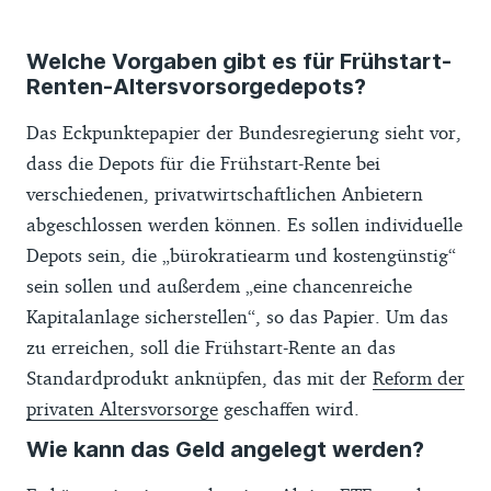
Der Finanztip-Depot-Vergleich basiert auf
Welche Vorgaben gibt es für Frühstart-
Daten von Banken, die wir selbst über die
Renten-Altersvorsorgedepots?
Websites der Anbieter, Preis- und
Leistungsverzeichnisse und Abfragen bei
Das Eckpunktepapier der Bundesregierung sieht vor,
den Anbietern gesammelt haben. Die Daten
dass die Depots für die Frühstart-Rente bei
werden von uns monatlich kontrolliert und
verschiedenen, privatwirtschaftlichen Anbietern
aktualisiert. Wir übernehmen keine Gewähr
abgeschlossen werden können. Es sollen individuelle
und Haftung für die Richtigkeit und
Depots sein, die „bürokratiearm und kostengünstig“
Aktualität der hier bereitgestellten
sein sollen und außerdem „eine chancenreiche
Informationen.
Kapitalanlage sicherstellen“, so das Papier. Um das
zu erreichen, soll die Frühstart-Rente an das
Die Reihenfolge der Depots in der Tabelle
Standardprodukt anknüpfen, das mit der
Reform der
wird durch ein Scoring vorgegeben, Du
privaten Altersvorsorge
geschaffen wird.
hast die Wahl zwischen der Bewertung von
Wie kann das Geld angelegt werden?
Preis-Leistung, Kosten und Leistung. Beim
Scoring spielen zum Beispiel folgende