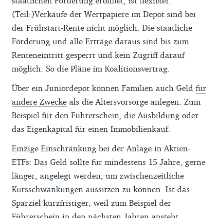
staatlichen Förderung eröffnet, ist flexibler:
gibt, (6) es keine Mindesteinlage gibt und
(Teil-)Verkäufe der Wertpapiere im Depot sind bei
(7) der Markteintritt nicht weniger als drei
der Frühstart-Rente nicht möglich. Die staatliche
Monate her ist.
Förderung und alle Erträge daraus sind bis zum
Renteneintritt gesperrt und kein Zugriff darauf
möglich. So die Pläne im Koalitionsvertrag.
Über ein Juniordepot können Familien auch Geld
für
andere Zwecke
als die Altersvorsorge anlegen. Zum
Beispiel für den Führerschein, die Ausbildung oder
das Eigenkapital für einen Immobilienkauf.
Einzige Einschränkung bei der Anlage in Aktien-
ETFs: Das Geld sollte für mindestens 15 Jahre, gerne
länger, angelegt werden, um zwischenzeitliche
Kursschwankungen aussitzen zu können. Ist das
Sparziel kurzfristiger, weil zum Beispiel der
Führerschein in den nächsten Jahren ansteht,