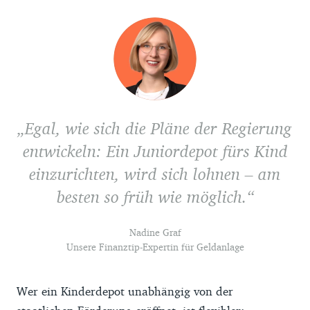
können. Außerdem zeigen wir nur Anbieter,
bei denen (1) das Depot komplett online
eröffnet und geführt werden kann, (2) die
Depotführung kostenlos ist oder durch
Bedingungen wie die Ausführung eines
Sparplans, bestimmte
Egal, wie sich die Pläne der Regierung
Wertpapiertransaktionen oder einen
monatlichen Geldeingang auf dem
entwickeln: Ein Juniordepot fürs Kind
dazugehörigen Girokonto kostenfrei
einzurichten, wird sich lohnen – am
gestellt werden kann, (3) neben ETFs auch
besten so früh wie möglich.
Einzeltitel (also Aktien oder Anleihen) im
selben Depot gehandelt werden können,
Nadine Graf
(4) es die Möglichkeit gibt, automatische
Unsere Finanztip-Expertin für Geldanlage
Sparpläne auf ETFs im selben Depot
einzurichten, (5) es einen automatischen
Wer ein Kinderdepot unabhängig von der
Abzug der deutschen Abgeltungssteuer