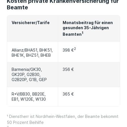
Kosten private Krankenversicherung für
Beamte
Versicherer/Tarife
Monatsbeitrag für einen
gesunden 35-Jährigen
1
Beamten
2
398 €
Allianz/BHA51, BHK51,
BHE1K, BHZ51, BHEB
Barmenia/GK30,
356 €
GK20P, G2B30,
G2B20P, G1B, GEP
R+V/BB30, BB20E,
365 €
EB1, W120E, W130
¹ Dienstherr ist Nordrhein-Westfalen, der Beamte bekommt
50 Prozent Beihilfe