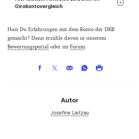
Girokontovergleich
Der Finanztip-Girokontenvergleich basiert
Hast Du Erfahrungen mit dem Konto der DKB
auf Daten von Banken, die wir selbst über
gemacht? Dann erzähle davon in unserem
die Websites der Anbieter,
Bewertungsportal
oder im
Forum
.
Entgeltinformationen und Preis- und
Leistungsverzeichnisse gesammelt haben.
Die Daten werden von uns laufend
kontrolliert und aktualisiert. Wir
übernehmen keine Gewähr und Haftung
für die Richtigkeit und Aktualität der hier
Autor
bereitgestellten Informationen.
Die Reihenfolge der Girokonten in der
Josefine Lietzau
Tabelle wird durch ein Scoring vorgegeben,
Du hast die Wahl zwischen der
Gesamtwertung und den Kosten. Beim