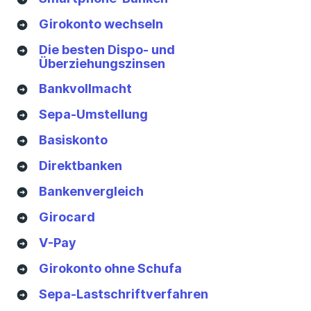
Girokonto wechseln
Deine Altersvorsorge einfach &
Die besten Dispo- und
fundiert
Überziehungszinsen
Bankvollmacht
Das ePaper – jetzt mit neuer ETF-Strategie & AV
Depot
Sepa-Umstellung
Du erhältst das ePaper kostenlos nach Anmeldung
Basiskonto
zum Finanztip Newsletter. Der bringt Dir jeden Freitag
praktische und unabhängige Experten-Tipps direkt ins
Direktbanken
Postfach
Bankenvergleich
Girocard
V-Pay
Jetzt anmelden
Girokonto ohne Schufa
Hier findest Du unsere
Datenschutzerklärung
.
Sepa-Lastschriftverfahren