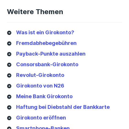
Konten bundesweit anbieten, regionale
Weitere Themen
Anbieter wie Sparkassen und Volksbanken
werden also nicht genannt.
Was ist ein Girokonto?
Fremdabhebegebühren
Payback-Punkte auszahlen
Consorsbank-Girokonto
Revolut-Girokonto
Girokonto von N26
Meine Bank Girokonto
Haftung bei Diebstahl der Bankkarte
Girokonto eröffnen
Smartphone-Banken