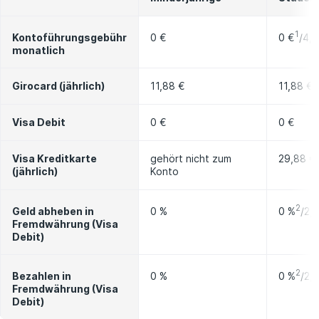
1
0 €
/4,
Kontoführungsgebühr
0 €
monatlich
Girocard (jährlich)
11,88 €
11,88 €
Visa Debit
0 €
0 €
Visa Kreditkarte
gehört nicht zum
29,88 €
(jährlich)
Konto
2
0 %
/2,
Geld abheben in
0 %
Fremdwährung (Visa
Debit)
2
0 %
/2,
Bezahlen in
0 %
Fremdwährung (Visa
Debit)