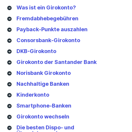
Was ist ein Girokonto?
Fremdabhebegebühren
Payback-Punkte auszahlen
Consorsbank-Girokonto
DKB-Girokonto
Girokonto der Santander Bank
Norisbank Girokonto
Nachhaltige Banken
Kinderkonto
Smartphone-Banken
Girokonto wechseln
Die besten Dispo- und