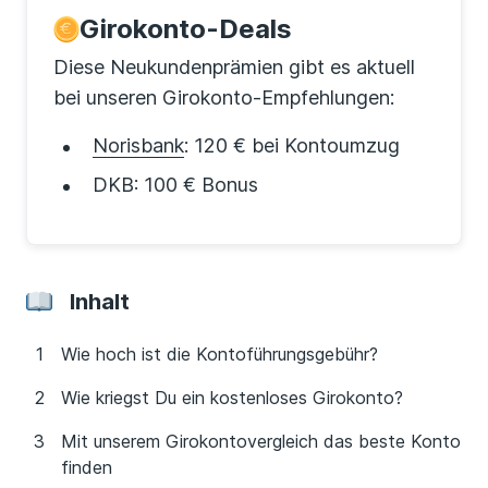
Girokonto-Deals
Diese Neukundenprämien gibt es aktuell
bei unseren Girokonto-Empfehlungen:
Norisbank
: 120 € bei Kontoumzug
DKB: 100 € Bonus
Inhalt
Wie hoch ist die Kontoführungsgebühr?
Wie kriegst Du ein kostenloses Girokonto?
Mit unserem Girokontovergleich das beste Konto
finden