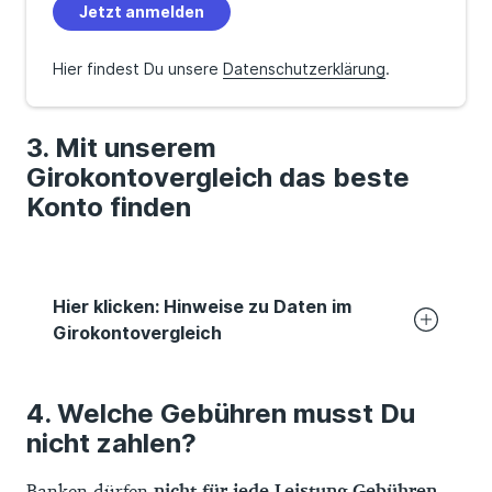
Jetzt anmelden
Hier findest Du unsere
Datenschutzerklärung
.
Mit unserem
Girokontovergleich das beste
Konto finden
Hier klicken: Hinweise zu Daten im
Girokontovergleich
Der Finanztip-Girokontenvergleich basiert
Welche Gebühren musst Du
auf Daten von Banken, die wir selbst über
nicht zahlen?
die Websites der Anbieter,
Entgeltinformationen und Preis- und
Banken dürfen
nicht für jede Leistung Gebühren