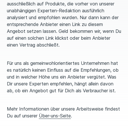
ausschließlich auf Produkte, die vorher von unserer
unabhängigen Experten-Redaktion ausführlich
analysiert und empfohlen wurden. Nur dann kann der
entsprechende Anbieter einen Link zu diesem
Angebot setzen lassen. Geld bekommen wir, wenn Du
auf einen solchen Link klickst oder beim Anbieter
einen Vertrag abschließt.
Für uns als gemeinwohlorientiertes Unternehmen hat
es natürlich keinen Einfluss auf die Empfehlungen, ob
und in welcher Höhe uns ein Anbieter vergütet. Was
Dir unsere Experten empfehlen, hängt allein davon
ab, ob ein Angebot gut für Dich als Verbraucher ist.
Mehr Informationen über unsere Arbeitsweise findest
Du auf unserer
Über-uns-Seite
.