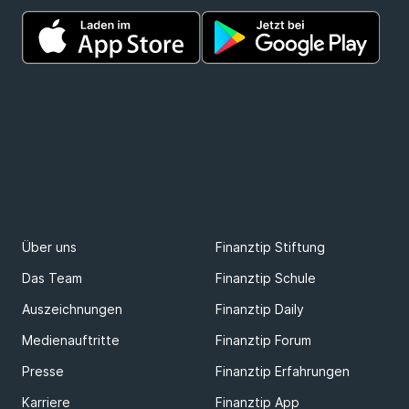
Über uns
Finanztip Stiftung
Das Team
Finanztip Schule
Auszeichnungen
Finanztip Daily
Medienauftritte
Finanztip Forum
Presse
Finanztip Erfahrungen
Karriere
Finanztip App