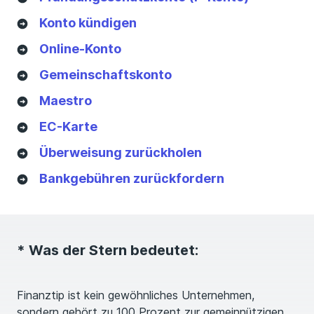
Konto kündigen
Online-Konto
Gemeinschaftskonto
Maestro
EC-Karte
Überweisung zurückholen
Bankgebühren zurückfordern
* Was der Stern bedeutet:
Finanztip ist kein gewöhnliches Unternehmen,
sondern gehört zu 100 Prozent zur gemeinnützigen