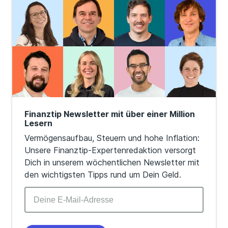
Finanztip Newsletter mit über einer Million
Lesern
Vermögensaufbau, Steuern und hohe Inflation:
Unsere Finanztip-Expertenredaktion versorgt
Dich in unserem wöchentlichen Newsletter mit
den wichtigsten Tipps rund um Dein Geld.