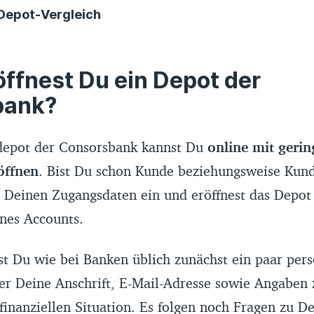
Depot-Vergleich
Depot-Vergleich basiert auf Daten von Banken, die wir
er Anbieter, Preis- und Leistungsverzeichnisse und Ab
ffnest Du ein Depot der
ammelt haben. Die Daten werden von uns monatlich kon
bank?
Wir übernehmen keine Gewähr und Haftung für die Richt
hier bereitgestellten Informationen.
depot der Consorsbank kannst Du
online mit geri
öffnen
. Bist Du schon Kunde beziehungsweise Kund
e der Depots in der Tabelle wird durch ein Scoring v
 Deinen Zugangsdaten ein und eröffnest das Depot 
 zwischen der Bewertung von Preis-Leistung, Kosten u
pielen zum Beispiel folgende Konditionen eine Rolle:
nes Accounts.
en, Ordergebühren, Anzahl von Handelsplätzen, Ange
ohlenen ETFs, Sparplanfunktion, Steuerinformationen
st Du wie bei Banken üblich zunächst ein paar per
gen Konten. Alle Empfehlungen erfolgen redaktionell 
er Deine Anschrift, E-Mail-Adresse sowie Angaben 
finanziellen Situation. Es folgen noch Fragen zu D