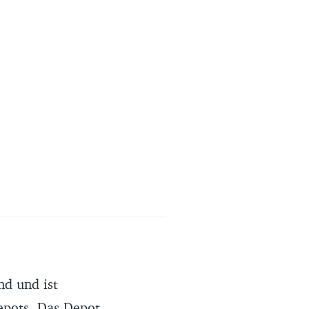
nd und ist
epots. Das Depot