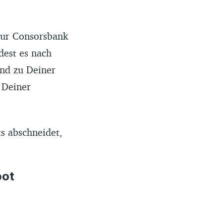
zur Consorsbank
dest es nach
nd zu Deiner
 Deiner
s abschneidet,
pot