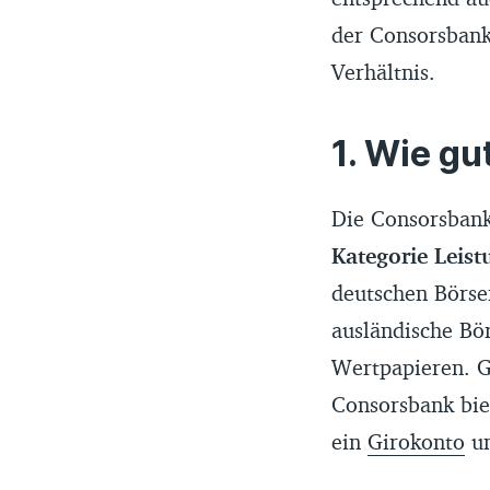
der Consorsbank i
Verhältnis.
Wie gut
Die Consorsban
Kategorie Leist
deutschen Börse
ausländische Bö
Wertpapieren. 
Consorsbank biet
ein
Girokonto
un