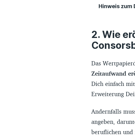
Hinweis zum 
Der Finanztip-
die Websites d
Wie erö
Anbietern ges
Consors
aktualisiert. 
Aktualität der 
Das Wertpapier
Zeitaufwand er
Die Reihenfolg
Dich einfach mit
hast die Wahl
Beim Scoring s
Erweiterung Dei
Verwahrgebühr
Finanztip empf
Andernfalls mus
auf dazugehöri
angeben, darunt
beruflichen und 