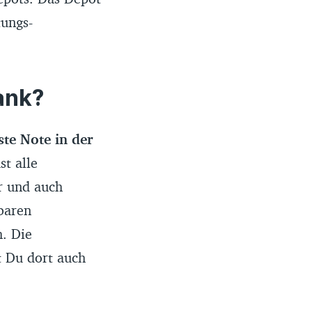
tungs-
ank?
ste Note in der
st alle
r und auch
baren
. Die
t Du dort auch