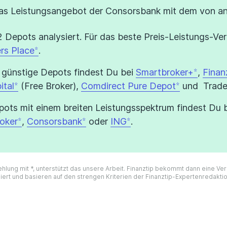
das Leistungsangebot der Consorsbank mit dem von a
 Depots analysiert. Für das beste Preis-Leistungs-Ver
rs Place
.
 günstige Depots findest Du bei
Smartbroker+
,
Finan
ital
(Free Broker),
Comdirect Pure Depot
und Trade 
ots mit einem breiten Leistungsspektrum findest Du 
oker
,
Consorsbank
oder
ING
.
ehlung mit *, unterstützt das unsere Arbeit. Finanztip bekommt dann eine V
iert und basieren auf den strengen Kriterien der Finanztip-Expertenredakti