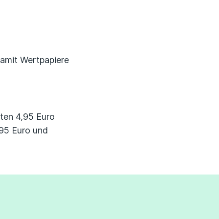
Erfahrungsportal
Expertengespräche
damit Wertpapiere
Academy
Finanzcoach
ten 4,95 Euro
Über uns
,95 Euro und