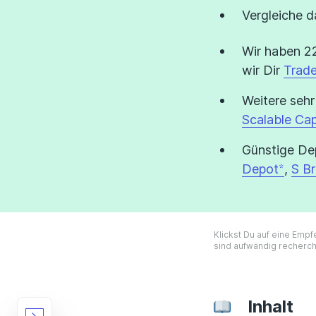
Vergleiche 
Wir haben 22
wir Dir
Trade
Weitere sehr
Scalable Cap
Günstige Dep
Depot
,
S Br
Klickst Du auf eine Empf
sind aufwändig recherch
Inhalt