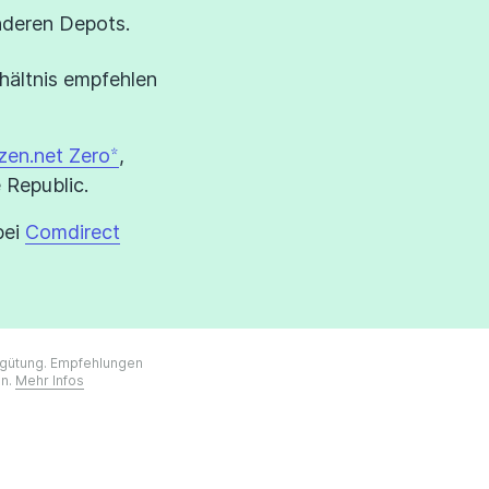
nderen Depots.
hältnis empfehlen
zen.net Zero
,
Republic.
bei
Comdirect
ergütung. Empfehlungen
on.
Mehr Infos