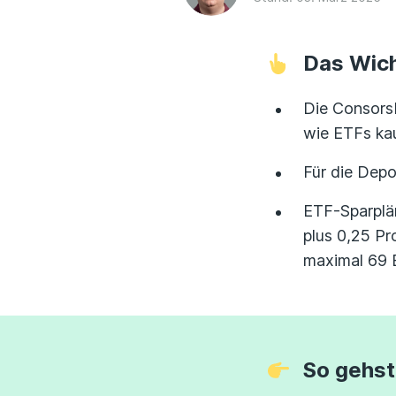
Das Wich
Die Consorsb
wie ETFs ka
Für die Depo
ETF-Sparplän
plus 0,25 P
maximal 69 
So gehst