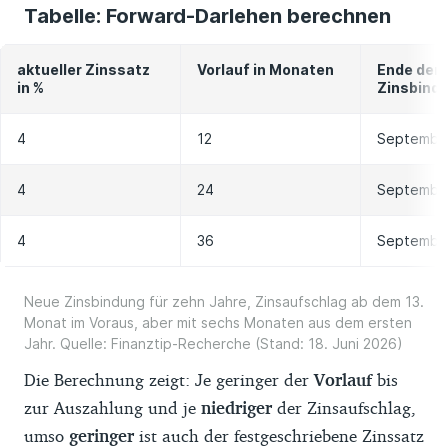
Tabelle: Forward-Darlehen berechnen
aktueller Zinssatz
Vorlauf in Monaten
Ende der 
in %
Zinsbind
4
12
Septembe
4
24
Septembe
4
36
Septembe
Neue Zinsbindung für zehn Jahre, Zinsaufschlag ab dem 13.
Monat im Voraus, aber mit sechs Monaten aus dem ersten
Jahr. Quelle: Finanztip-Recherche (Stand: 18. Juni 2026)
Die Berechnung zeigt: Je geringer der
Vorlauf
bis
zur Auszahlung und je
niedriger
der Zinsaufschlag,
umso
geringer
ist auch der festgeschriebene Zinssatz