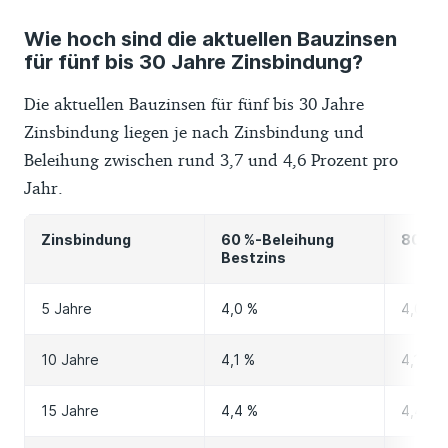
Wie hoch sind die aktuellen Bauzinsen
für fünf bis 30 Jahre Zinsbindung?
Die aktuellen Bauzinsen für fünf bis 30 Jahre
Zinsbindung liegen je nach Zinsbindung und
Beleihung zwischen rund 3,7 und 4,6 Prozent pro
Jahr.
Zinsbindung
60 %-Beleihung
80 %-
Bestzins
5 Jahre
4,0 %
4,0 %
10 Jahre
4,1 %
4,1 %
15 Jahre
4,4 %
4,4 %