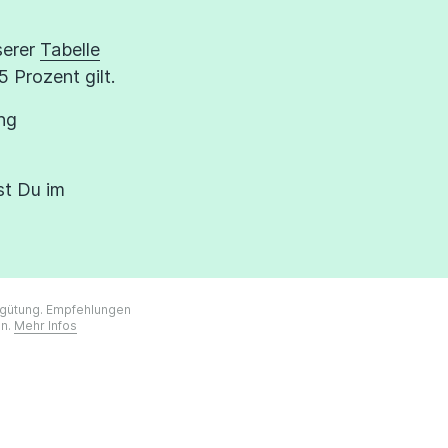
serer
Tabelle
 Prozent gilt.
ng
st Du im
ergütung. Empfehlungen
on.
Mehr Infos