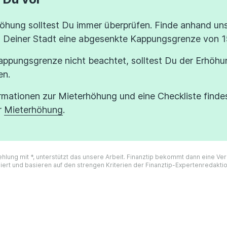
öhung solltest Du immer überprüfen. Finde anhand un
n Deiner Stadt eine abgesenkte Kappungsgrenze von 15
ppungsgrenze nicht beachtet, solltest Du der Erhöhu
en.
rmationen zur Mieterhöhung und eine Checkliste finde
r
Mieterhöhung
.
ehlung mit *, unterstützt das unsere Arbeit. Finanztip bekommt dann eine V
iert und basieren auf den strengen Kriterien der Finanztip-Expertenredakti