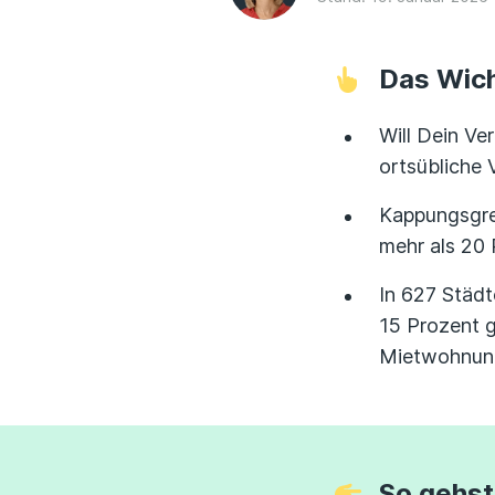
Das Wich
Will Dein Ve
ortsübliche 
Kappungsgren
mehr als 20 
In 627 Städ
15 Prozent 
Mietwohnung
So gehst