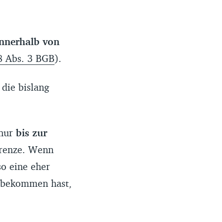
nnerhalb von
8 Abs. 3 BGB
).
die bislang
 nur
bis zur
grenze. Wenn
so eine eher
g bekommen hast,