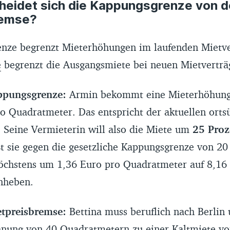
heidet sich die Kappungsgrenze von d
remse?
nze begrenzt Mieterhöhungen im laufenden Mietver
e
begrenzt die Ausgangsmiete bei neuen Mietverträ
appungsgrenze:
Armin bekommt eine Mieterhöhung
o Quadratmeter. Das entspricht der aktuellen orts
. Seine Vermieterin will also die Miete um
25 Proz
t sie gegen die gesetzliche Kappungsgrenze von 20 
höchstens um 1,36 Euro pro Quadratmeter auf 8,16
nheben.
etpreisbremse:
Bettina muss beruflich nach Berlin
nung von 40 Quadratmetern zu einer Kaltmiete vo