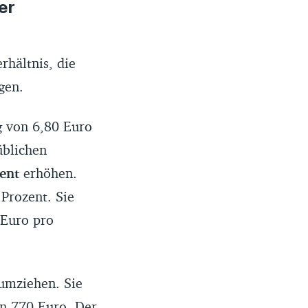
er
hältnis, die
gen.
 von 6,80 Euro
üblichen
ent
erhöhen.
Prozent. Sie
 Euro pro
 umziehen. Sie
n 770 Euro. Der