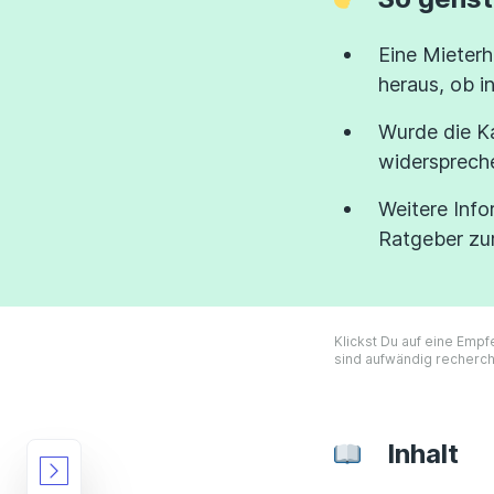
Eine Mieterh
heraus, ob i
Wurde die Ka
widersprech
Weitere Info
Ratgeber zu
Klickst Du auf eine Empf
sind aufwändig recherch
Inhalt