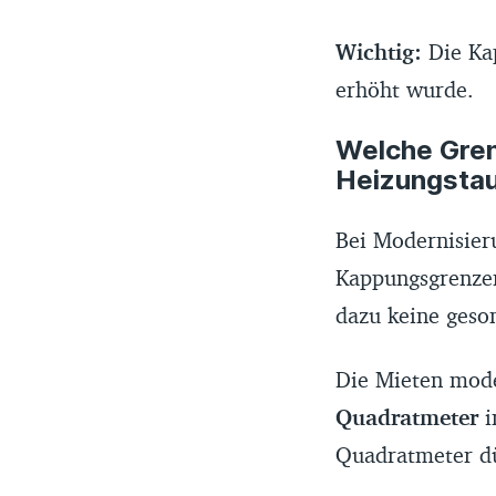
Wichtig:
Die Kap
erhöht wurde.
Welche Gren
Heizungsta
Bei Modernisier
Kappungsgrenzen
dazu keine geso
Die Mieten mode
Quadratmeter
i
Quadratmeter dü