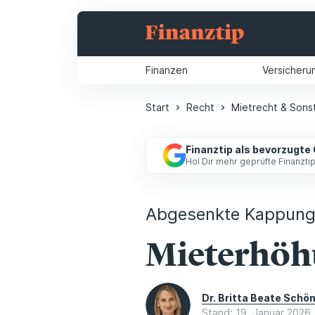
Finanzen
Versicheru
Start
Recht
Mietrecht & Sons
Finanztip als bevorzugte
Hol Dir mehr geprüfte Finanzt
Abgesenkte Kappung
Mieterhöhu
Dr. Britta Beate Schö
Stand: 19. Januar 2026