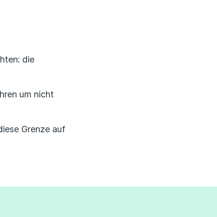
Erfahrungsportal
Expertengespräche
hten: die
Academy
Finanzcoach
hren um nicht
Über uns
diese Grenze auf