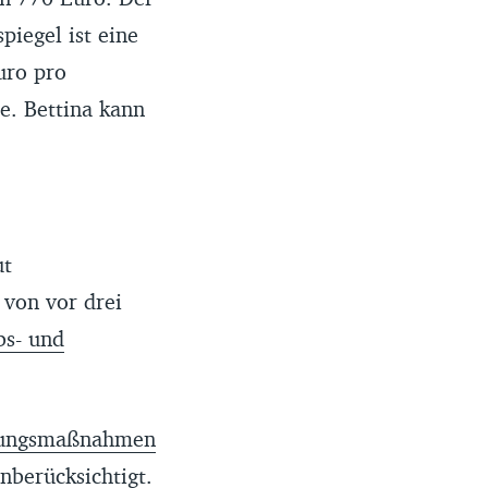
piegel ist eine
uro pro
e. Bettina kann
ut
 von vor drei
bs- und
erungsmaßnahmen
nberücksichtigt.