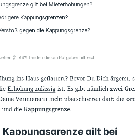
ngsgrenze gilt bei Mieterhöhungen?
edrigere Kappungsgrenzen?
Verstoß gegen die Kappungsgrenze?
sehen
84% fanden diesen Ratgeber hilfreich
öhung ins Haus geflattert? Bevor Du Dich ärgerst, s
die
Erhöhung zulässig
ist. Es gibt nämlich
zwei Gre
Deine Vermieterin nicht überschreiten darf: die
ort
e
und die
Kappungsgrenze
.
Kappungsgrenze gilt bei